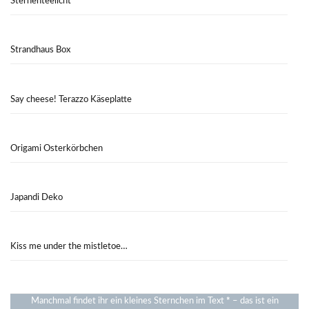
Sternenteelicht
Strandhaus Box
Say cheese! Terazzo Käseplatte
Origami Osterkörbchen
Japandi Deko
Kiss me under the mistletoe…
Manchmal findet ihr ein kleines Sternchen im Text
*
– das ist ein