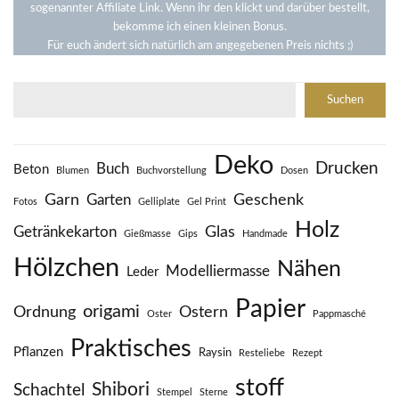
sogenannter Affiliate Link. Wenn ihr den klickt und darüber bestellt,
bekomme ich einen kleinen Bonus.
Für euch ändert sich natürlich am angegebenen Preis nichts ;)
S
Suchen
u
c
h
Deko
e
Drucken
Buch
Beton
Blumen
Buchvorstellung
Dosen
n
Garn
Geschenk
Garten
Fotos
Gelliplate
Gel Print
Holz
Glas
Getränkekarton
Gießmasse
Gips
Handmade
Hölzchen
Nähen
Modelliermasse
Leder
Papier
origami
Ordnung
Ostern
Oster
Pappmasché
Praktisches
Pflanzen
Raysin
Resteliebe
Rezept
stoff
Shibori
Schachtel
Stempel
Sterne